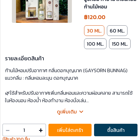
ก้านไม้หอม
฿120.00
30 ML.
60 ML.
100 ML.
150 ML.
 about vrtwin
รายละเอียดสินค้า
ก้านไม้หอมปรับอากาศ กลิ่นดอกบุญนาค (GAYSORN BUNNAG)
 help center
แนวกลิ่น : กลิ่นหอมละมุน ดอกบุญนาค
🌿ใช้สำหรับปรับอากาศเพิ่มกลิ่นหอมและความผ่อนคลาย สามารถใช้
ในห้องนอน ห้องน้ำ ห้องทำงาน ห้องนั่งเล่น
🌿วิธีใช้ : เปิดฝาขวด จากนั้นดึงจุกด้านนอกออก นำก้านไม้ 4-5 ก้าน
ดูเพิ่มเติม
ปักลงในขวด โดยระหว่างการใช้ สามารถสลับด้านของก้านไม้เพื่อ
เพิ่มความหอมสามารถใช้ได้ประมาณ 60-90 วัน (ขึ้นอยู่กับปริมาร
-
+
เพิ่มใส่ตะกร้า
ซื้อสินค้า
ก้านไม้หอมที่เสียบลงไปในขวดน้ำหอมและอุณหภูมิ)
มีสินค้า 100 ชิ้น