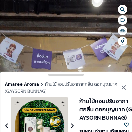
Togg
se menu
Bac
Togg
Shar
Amaree Aroma
ก้านไม้หอมปรับอากาศกลิ่น ดอกบุญนาค
(GAYSORN BUNNAG)
clo
ก้านไม้หอมปรับอากา
ศกลิ่น ดอกบุญนาค (G
 change language
AYSORN BUNNAG)
ธูปหอม กำยาน เทียนหอม