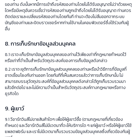
ของท่าน ดังนั้นหากมีการเข้าถึงรหัสของท่านโดยไม่ได้รับอนุญาตไม่ว่าด้วยเหตุ
ใดหรือมีเหตุอันควรเชื่อว่ารหัสของท่านถูกเข้าถึงโดยไม่ได้รับอนุญาต ท่านควร
ติดต่อเราและเปลี่ยนรหัสของท่านโดยทันที ท่านจะต้องไม่ลืมออกจากระบบ
บัญชีของท่านและปิดบราวเซอร์หากท่านใช้งานในคอมพิวเตอร์ซึ่งใช้ร่วมกับผู้
อื่น
8. การเก็บรักษาข้อมูลส่วนบุคคล
8.1 เราจะเก็บรักษาข้อมูลส่วนบุคคลของท่านไว้เพียงเท่าที่กฎหมายกำหนดไว้
หรือเท่าที่จำเป็นสำหรับวัตถุประสงค์ของการเก็บข้อมูลดังกล่าว
8.2 เราจะยุติการเก็บรักษาข้อมูลส่วนบุคคลของท่านหรือนำวิธีการที่ข้อมูลที่
อาจเชื่อมโยงกับท่านออก โดยทันทีที่เห็นสมควรแล้วว่าการเก็บรักษานั้น ไม่
สามารถบรรลุวัตถุประสงค์ที่ข้อมูลส่วนบุคคลดังกล่าวได้ถูกเก็บรวบรวมมา
แล้วอีกต่อไป และไม่มีความจำเป็นสำหรับวัตถุประสงค์ทางกฎหมายหรือทาง
ธุรกิจใด
9. ผู้เยาว์
9.1 วีอาร์ทวินส์ไม่ขายสินค้าใดๆ เพื่อให้ผู้เยาว์ซื้อ (ตามกฎหมายที่เกี่ยวข้อง
กำหนด) และวีอาร์ทวินส์ไม่มีเจตนาที่จะให้บริการใด ๆ แก่ผู้เยาว์ หรือให้ผู้เยาว์ใช้
แพลตฟอร์ม และเราไม่มีเจตนาเก็บรวบรวมข้อมูลส่วนบุคคลซึ่งเกี่ยวข้องกับผู้