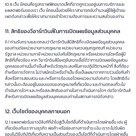
10.6 เว็บ บีคอนคือรูปกราฟฟิคขนาดเล็กที่อาจถูกรวมอยู่บนการบริการและ
แพลตฟอร์มของเรา เว็บ บีคอนนั้นช่วยให้เราสามารถนับจำนวนผู้ใช้ผู้เข้าชม
เพจดังกล่าวเพื่อให้เราสามารถเข้าใจความต้องการและความสนใจของท่าน
11. สิทธิของวีอาร์ทวินส์ในการเปิดเผยข้อมูลส่วนบุคคล
11.1 ท่านรับทราบและตกลงว่าวีอาร์ทวินส์มีสิทธิที่จะเปิดเผยข้อมูลส่วนบุคคล
ของท่านต่อหน่วยงานทางกฎหมาย หน่วยงานควบคุมกฎเกณฑ์ หน่วยงาน
รัฐบาล หน่วยงานภาษี หน่วยงานบังคับใช้กฎหมาย หรือหน่วยงานใดหรือผู้มี
สิทธิที่เกี่ยวข้อง หาก วีอาร์ทวินส์มีเหตุอันควรเชื่อได้ว่าการเปิดเผยข้อมูลส่วน
บุคคลของท่านนั้นจำเป็นสำหรับวัตถุประสงค์ในการปฏิบัติตามหน้าที่ สิ่งที่ต้อง
ทำหรือการจัดการ ไม่ว่าสมัครใจหรือจำเป็น ซึ่งเป็นผลมาจากการร่วมมือกับคำ
สั่งหรือการสอบสวน และ/หรือการร้องขอโดยหน่วยงานดังกล่าว โดยสิทธิดัง
กล่าวนั้นจะต้องอยู่ในขอบเขตของกฎหมายที่เกี่ยวข้อง และท่านตกลงที่จะไม่
ดำเนินการใดๆ และ/หรือสละสิทธิของท่านในการดำเนินการใดๆ ต่อวีอาร์ทวินส์
สำหรับการเปิดเผยข้อมูลส่วนบุคคลของท่านในสถานการณ์ดังกล่าว
12. เว็บไซต์ของบุคคลภายนอก
12.1 แพลตฟอร์มอาจมีลิงก์ที่นำไปสู่เว็บไซต์อื่นที่ดำเนินการโดยฝ่ายอื่น เช่น ผู้
เกี่ยวข้องกับเราทางธุรกิจ พ่อค้า หรือช่องทางการชำระเงิน เราจะไม่รับผิด
ชอบในวิธีปฎิบัติเกี่ยวกับความเป็นส่วนตัวของเว็บไซต์ที่ดำเนินการโดยฝ่ายอื่น