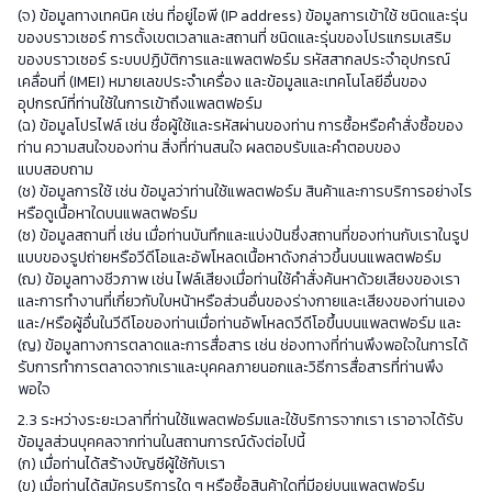
(จ) ข้อมูลทางเทคนิค เช่น ที่อยู่ไอพี (IP address) ข้อมูลการเข้าใช้ ชนิดและรุ่น
ของบราวเซอร์ การตั้งเขตเวลาและสถานที่ ชนิดและรุ่นของโปรแกรมเสริม
ของบราวเซอร์ ระบบปฏิบัติการและแพลตฟอร์ม รหัสสากลประจำอุปกรณ์
เคลื่อนที่ (IMEI) หมายเลขประจำเครื่อง และข้อมูลและเทคโนโลยีอื่นของ
อุปกรณ์ที่ท่านใช้ในการเข้าถึงแพลตฟอร์ม
(ฉ) ข้อมูลโปรไฟล์ เช่น ชื่อผู้ใช้และรหัสผ่านของท่าน การซื้อหรือคำสั่งซื้อของ
ท่าน ความสนใจของท่าน สิ่งที่ท่านสนใจ ผลตอบรับและคำตอบของ
แบบสอบถาม
(ช) ข้อมูลการใช้ เช่น ข้อมูลว่าท่านใช้แพลตฟอร์ม สินค้าและการบริการอย่างไร
หรือดูเนื้อหาใดบนแพลตฟอร์ม
(ซ) ข้อมูลสถานที่ เช่น เมื่อท่านบันทึกและแบ่งปันซึ่งสถานที่ของท่านกับเราในรูป
แบบของรูปถ่ายหรือวีดีโอและอัพโหลดเนื้อหาดังกล่าวขึ้นบนแพลตฟอร์ม
(ฌ) ข้อมูลทางชีวภาพ เช่น ไฟล์เสียงเมื่อท่านใช้คำสั่งค้นหาด้วยเสียงของเรา
และการทำงานที่เกี่ยวกับใบหน้าหรือส่วนอื่นของร่างกายและเสียงของท่านเอง
และ/หรือผู้อื่นในวีดีโอของท่านเมื่อท่านอัพโหลดวีดีโอขึ้นบนแพลตฟอร์ม และ
(ญ) ข้อมูลทางการตลาดและการสื่อสาร เช่น ช่องทางที่ท่านพึงพอใจในการได้
รับการทำการตลาดจากเราและบุคคลภายนอกและวิธีการสื่อสารที่ท่านพึง
พอใจ
2.3 ระหว่างระยะเวลาที่ท่านใช้แพลตฟอร์มและใช้บริการจากเรา เราอาจได้รับ
ข้อมูลส่วนบุคคลจากท่านในสถานการณ์ดังต่อไปนี้
(ก) เมื่อท่านได้สร้างบัญชีผู้ใช้กับเรา
(ข) เมื่อท่านได้สมัครบริการใด ๆ หรือซื้อสินค้าใดที่มีอยู่บนแพลตฟอร์ม