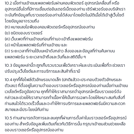
10.2 เมื่อท่านเข้าชมแพลตฟอร์มผ่านคอมพิวเตอร์ อุปกรณ์เคลื่อนที่ หรือ
อุปกรณ์อื่นใดที่มีการเชื่อมต่ออินเตอร์เน็ตของท่าน เซิร์ฟเวอร์ของบริษัทเรา
จะบันทึกข้อมูลที่บราวเซอร์ของท่านได้ส่งมาโดยอัตโนมัติเมื่อได้เข้าสู่เว็บไซต์
โดยข้อมูลอาจรวมถึง
(ก) หมายเลขไอพีของคอมพิวเตอร์หรืออุปกรณ์ของท่าน
(ข) ชนิดของบราวเซอร์
(ค) เว็บเพจที่ท่านเข้าชมก่อนที่ท่านจะเข้าถึงแพลตฟอร์ม
(ง) หน้าในแพลตฟอร์มที่ท่านเข้าชม และ
(จ) ระยะเวลาที่ท่านใช้บนหน้าดังกล่าว สิ่งของและข้อมูลที่ท่านค้นหาบน
แพลตฟอร์ม ระยะเวลาเข้าถึงและวันที่และสถิติอื่น ๆ
10.3 ข้อมูลเหล่านี้จะถูกเก็บรวบรวมเพื่อวิเคราะห์และประเมินเพื่อที่จะช่วยเรา
ปรับปรุงเว็ปไซต์และการบริการและสินค้าที่เรามี
10.4 คุกกี้คือไฟล์ตัวอักษรขนาดเล็ก (ปกติแล้วจะประกอบด้วยตัวอักษรและ
ตัวเลข) ที่ตั้งอยู่ในความจำของบราวเซอร์หรืออุปกรณ์ของท่านเมื่อท่านเข้าชม
เวปไซต์หรือดูข้อความ คุกกี้ทำให้เราสามารถจำอุปกรณ์หรือบราวเซอร์ดัง
กล่าวและช่วยให้เราสามารถทำเนื้อหาให้เป็นการเฉพาะโดยให้เหมาะสมกับสิ่งที่
ท่านสนใจได้รวดเร็วขึ้นและจะทำให้การบริการและแพลตฟอร์มมีความสะดวก
สบายและมีประโยชน์กับท่าน
10.5 ท่านสามารถจัดการและลบคุกกี้ผ่านการตั้งค่าในบราวเซอร์หรืออุปกรณ์
ของท่าน สำหรับข้อมูลเพิ่มเติมเกี่ยวกับวิธีการนั้น กรุณาเข้าชมส่วนช่วยเหลือ
ของบราวเซอร์หรืออุปกรณ์ของท่าน