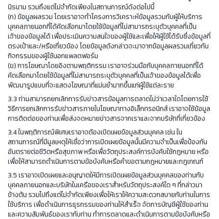
นิรนาม รวมถึงแต่ไม่จำกัดเพียงในสถานการณ์ดังต่อไปนี้
(ก) ข้อมูลผลรวม โดยเราอาจทำโครงการวิเคราะห์ข้อมูลรวมกับผู้ให้บริการ
บุคคลภายนอกที่ได้คัดเลือกมาโดยใช้ข้อมูลที่ไม่สามารถระบุตัวบุคคลที่เป็น
เจ้าของข้อมูลได้ เพื่อประเมินความสนใจของผู้ใช้และเพื่อให้ผู้ใช้ได้รับซึ่งข้อมูลที่
ตรงเป้าและ/หรือเกี่ยวข้อง โดยข้อมูลดังกล่าวจะมาจากข้อมูลผลรวมเกี่ยวกับ
กิจกรรมของผู้ใช้นอกแพลตฟอร์ม
(ข) การโฆษณาโดยอิงตามพฤติกรรม เราอาจร่วมมือกับบุคคลภายนอกที่ได้
คัดเลือกมาโดยใช้ข้อมูลที่ไม่สามารถระบุตัวบุคคลที่เป็นเจ้าของข้อมูลได้เพื่อ
พัฒนารูปแบบที่จะแสดงโฆษณาที่แม่นยำมากขึ้นแก่ผู้ใช้แต่ละราย
3.3 ท่านสามารถยกเลิกการรับข่าวสารข้อมูลการตลาดไม่ว่าเวลาใดโดยการใช้
วิธีการยกเลิกการรับข่าวสารภายในโฆษณาทางอิเล็กทรอนิกส์ เราอาจใช้ข้อมูล
การติดต่อของท่านเพื่อส่งจดหมายข่าวสารจากเราและจากบริษัทที่เกี่ยวข้อง
3.4 ในพฤติการณ์พิเศษเราอาจต้องเปิดเผยข้อมูลส่วนบุคคล เช่น ใน
สถานการณ์ที่มีมูลเหตุให้เชื่อว่าการเปิดเผยข้อมูลนั้นมีความจำเป็นเพื่อป้องกัน
อันตรายต่อชีวิตหรือสุขภาพ หรือเพื่อวัตถุประสงค์การบังคับใช้กฎหมาย หรือ
เพื่อให้สามารถดำเนินการตามข้อบังคับหรือคำขอตามกฎหมายและกฎเกณฑ์
3.5 เราอาจเปิดเผยและอนุญาตให้มีการเปิดเผยข้อมูลส่วนบุคคลของท่านกับ
บุคคลภายนอกและบริษัทในเครือของเราสำหรับวัตถุประสงค์ใด ๆ ที่กล่าวมา
ข้างต้น รวมไปถึงแต่ไม่จำกัดเพียงเพื่อให้เราให้ความสะดวกสบายกับท่านในการ
ใช้บริการ เพื่อดำเนินการธุรกรรมของท่านให้สำเร็จ จัดการบัญชีผู้ใช้ของท่าน
และความสัมพันธ์ของเรากับท่าน ทำการตลาดและดำเนินการตามข้อบังคับหรือ