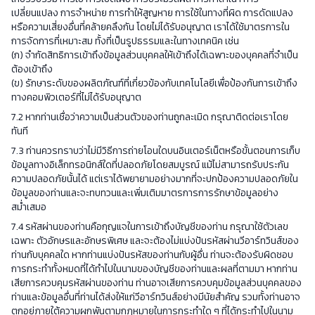
เปลี่ยนแปลง การจำหน่าย การทำให้สูญหาย การใช้ในทางที่ผิด การดัดแปลง
หรือความเสี่ยงอื่นที่คล้ายคลึงกัน โดยไม่ได้รับอนุญาต เราได้ใช้มาตรการใน
การจัดการที่เหมาะสม ทั้งที่เป็นรูปธรรมและในทางเทคนิค เช่น
(ก) จำกัดสิทธิการเข้าถึงข้อมูลส่วนบุคคลให้เข้าถึงได้เฉพาะของบุคคลที่จำเป็น
ต้องเข้าถึง
(ข) รักษาระดับของผลิตภัณฑ์ที่เกี่ยวข้องกับเทคโนโลยีเพื่อป้องกันการเข้าถึง
ทางคอมพิวเตอร์ที่ไม่ได้รับอนุญาต
7.2 หากท่านเชื่อว่าความเป็นส่วนตัวของท่านถูกละเมิด กรุณาติดต่อเราโดย
ทันที
7.3 ท่านควรทราบว่าไม่มีวิธีการถ่ายโอนใดบนอินเตอร์เน็ตหรือขั้นตอนการเก็บ
ข้อมูลทางอิเล็กทรอนิกส์ใดที่ปลอดภัยโดยสมบูรณ์ แม้ไม่สามารถรับประกัน
ความปลอดภัยนั้นได้ แต่เราได้พยายามอย่างมากที่จะปกป้องความปลอดภัยใน
ข้อมูลของท่านและจะทบทวนและเพิ่มเติมมาตรการการรักษาข้อมูลอย่าง
สม่ำเสมอ
7.4 รหัสผ่านของท่านคือกุญแจในการเข้าถึงบัญชีของท่าน กรุณาใช้ตัวเลข
เฉพาะ ตัวอักษรและอักษรพิเศษ และจะต้องไม่แบ่งปันรหัสผ่านวีอาร์ทวินส์ของ
ท่านกับบุคคลใด หากท่านแบ่งปันรหัสของท่านกับผู้อื่น ท่านจะต้องรับผิดชอบ
การกระทำทั้งหมดที่ได้ทำไปในนามของบัญชีของท่านและผลที่ตามมา หากท่าน
เสียการควบคุมรหัสผ่านของท่าน ท่านอาจเสียการควบคุมข้อมูลส่วนบุคคลของ
ท่านและข้อมูลอื่นที่ท่านได้ส่งให้แก่วีอาร์ทวินส์อย่างมีนัยสำคัญ รวมทั้งท่านอาจ
ตกอยู่ภายใต้ความผูกพันตามกฎหมายในการกระทำใด ๆ ที่ได้กระทำไปในนาม