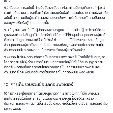
เยาว์
9.2 ด้วยเอกสารฉบับนี้ ท่านยืนยันและรับประกันว่าท่านมีอายุเกินเกณฑ์ผู้เยาว์
และท่านมีความสามารถที่จะเข้าใจและยอมรับข้อกำหนดนโยบายความปลอดภัย
ฉบับนี้ หากท่านเป็นผู้เยาว์ ท่านจะสามารถใช้แพลตฟอร์มภายใต้ความยินยอม
ของบุพการีหรือผู้ปกครองเท่านั้น
9.3 ในฐานะบุพการีหรือผู้ปกครองตามกฎหมาย โปรดห้ามผู้เยาว์ภายใต้การ
ดูแลของท่านส่งข้อมูลให้แก่วีอาร์ทวินส์ ในกรณีที่ข้อมูลส่วนบุคคลของผู้เยาว์
ดังกล่าวนั้นถูกเปิดเผยแก่วีอาร์ทวินส์ ท่านยินยอมให้มีการประมวลผลข้อมูล
ส่วนบุคคลของผู้เยาว์และยอมรับและตกลงที่จะผูกพันตามนโยบายความเป็น
ส่วนตัวฉบับนี้และรับผิดชอบในการกระทำของผู้เยาว์ดังกล่าว
9.4 เราจะไม่รับผิดชอบต่อการใช้บริการบนแพลตฟอร์มโดยไม่ได้รับอนุญาต
โดยตัวท่าน ผู้ใช้ผู้ดำเนินการในนามของท่านหรือผู้ใช้ที่ไม่ได้รับอนุญาต ท่าน
ต้องรับผิดชอบในการตัดสินใจเกี่ยวกับการใช้บริการบนแพลตฟอร์มและ
ดำเนินการใดๆเพื่อป้องกันการใช้บริการที่ไม่ถูกต้องบนแพลตฟอร์ม
10. การเก็บรวบรวมข้อมูลคอมพิวเตอร์
10.1 เราหรือผู้ให้บริการที่ได้รับอนุญาตจากเราอาจใช้ คุกกี้ เว็บ บีคอนและ
เทคโนโลยีอื่นใดที่คล้ายคลึงกันเพื่อเก็บรักษาข้อมูลที่ช่วยให้เราสร้าง
ประสบการณ์เฉพาะตัวที่ดีขึ้น เร็วขึ้น ปลอดภัยขึ้นเมื่อท่านใช้บริการหรือเข้าถึง
แพลตฟอร์ม