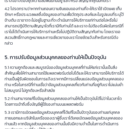
เราจึงอาจต้องยุติความสัมพันธ์ที่มีอยู่ และ/หรือ สัญญาที่คุณมีกับเรา
4.2 โปรดทราบว่าหากท่านถอนความยินยอมของท่านที่จะให้เราใช้ เปิดเผย เก็บ
รักษา หรือประมวลผลซึ่งข้อมูลของท่านเพื่อวัตถุประสงค์และในรูปแบบที่ระบุไว้
ข้างต้น เราอาจจะไม่อยู่ในฐานะที่จะดำเนินการให้บริการแก่ท่านต่อไปหรือไม่
สามารถปฏิบัติตามสัญญาใดที่เรามีกับท่านได้ และเราจะไม่ต้องรับผิดในกรณีที่
เราไม่ได้ดำเนินการให้บริการท่านหรือไม่ปฏิบัติตามสัญญากับท่าน โดยเราขอ
สงวนสิทธิ์ทางกฎหมายและการเยียวยาของเราโดยชัดแจ้งสำหรับกรณีดัง
กล่าว
5. การปรับข้อมูลส่วนบุคคลของท่านให้เป็นปัจจุบัน
5.1 ความถูกต้องและสมบูรณ์ของข้อมูลส่วนบุคคลที่ท่านให้แก่เรานั้นเป็นสิ่ง
สำคัญเพื่อให้ท่านสามารถใช้แพลตฟอร์มต่อไปได้และให้เราสามารถให้บริการได้
ท่านเป็นผู้รับผิดชอบในการแจ้งเราหากมีการเปลี่ยนแปลงข้อมูลส่วนบุคคลของ
ท่าน หรือในกรณีที่ท่านเชื่อว่าข้อมูลส่วนบุคคลเกี่ยวกับท่านที่อยู่กับเราไม่แม่นยำ
ไม่สมบูรณ์ ไม่ถูกต้องหรือล้าสมัย
5.2 ท่านสามารถแก้ไขข้อมูลส่วนบุคคลของท่านให้เป็นปัจจุบันได้ไม่ว่าในเวลาใด
โดยการเข้าถึงซึ่งบัญชีผู้ใช้ของท่านบนแพลตฟอร์ม
5.3 เรามีการเปิดเผยข้อมูลส่วนบุคคลที่ได้แก้ไขเป็นปัจจุบันของท่านแก่บุคคล
ภายนอกและบริษัทในเครือของเราผู้ซึ่งเราได้เคยเปิดเผยข้อมูลส่วนบุคคลของ
ท่านแล้ว หากข้อมูลส่วนบุคคลของท่านนั้นยังมีความจำเป็นในการดำเนินการ