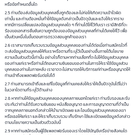
หรือข้อกำหนดอื่นใด
2.5 ท่านต้องส่งข้อมูลส่วนบุคคลซึ่งถูกต้องและไม่ก่อให้เกิดความเข้าใจผิด
เท่านั้น และท่านต้องหมั่นทำให้ข้อมูลดังกล่าวเป็นปัจจุบันและแจ้งให้เราทราบ
หากมีการเปลี่ยนแปลงข้อมูลส่วนบุคคลใด ๆ ที่ท่านได้ให้ไว้กับเรา เรามีสิทธิที่จะ
ร้องขอเอกสารยืนยันความถูกต้องของข้อมูลส่วนบุคคลที่ท่านได้เคยให้ไว้ เพื่อ
เป็นส่วนหนึ่งในขั้นตอนการตรวจสอบลูกค้าของเรา
2.6 เราสามารถเก็บรวบรวมข้อมูลส่วนบุคคลของท่านได้ต่อเมี่อท่านสมัครใจที่
จะส่งข้อมูลส่วนบุคคลให้กับเราหรือตามที่ระบุไว้เป็นอย่างอื่นภายใต้นโยบาย
ความเป็นส่วนตัวนี้เท่านั้น อย่างไรก็ตามหากท่านเลือกที่จะไม่ให้ข้อมูลส่วนบุคคล
ของท่านแก่เราหรือท่านได้ถอนความยินยอมของท่านในการให้เราใช้ข้อมูลส่วน
บุคคลของท่านในภายหลัง เราอาจจะไม่สามารถให้บริการแก่ท่านหรืออนุญาตให้
ท่านเข้าถึงแพลตฟอร์มต่อไปได้
2.7 ท่านสามารถเข้าถึงและแก้ไขข้อมูลที่ท่านเคยส่งให้เราให้เป็นปัจจุบันได้ไม่ว่า
ในเวลาใดตามที่ระบุไว้ด้านล่าง
2.8 หากท่านให้ข้อมูลส่วนบุคคลของบุคคลภายนอกใดแก่เรา ท่านรับรองและรับ
ประกันว่าท่านได้รับความยินยอม หนังสืออนุญาต และการอนุญาตตามที่จำเป็น
จากบุคคลภายนอกดังกล่าวให้นำมาเปิดเผย และโอนข้อมูลส่วนบุคคลของเขา
หรือเธอให้แก่เรา และให้เราเก็บรวบรวม เก็บรักษา ใช้และเปิดเผยข้อมูลดังกล่าว
ตามนโยบายความเป็นส่วนตัวฉบับนี้
2.9 หากท่านสมัครเป็นผู้ใช้แพลตฟอร์มของเราโดยใช้บัญชีเครือข่ายสังคมใด