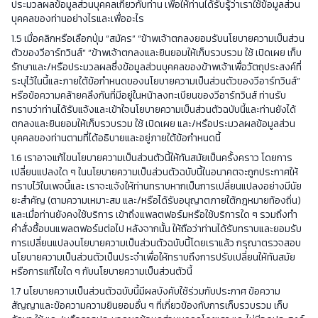
ประมวลผลข้อมูลส่วนบุคคลเกี่ยวกับท่าน เพื่อให้ท่านได้รับรู้ว่าเราใช้ข้อมูลส่วน
บุคคลของท่านอย่างไรและเพื่ออะไร
1.5 เมื่อคลิกหรือเลือกปุ่ม “สมัคร” “ข้าพเจ้าตกลงยอมรับนโยบายความเป็นส่วน
ตัวของวีอาร์ทวินส์” “ข้าพเจ้าตกลงและยินยอมให้เก็บรวบรวม ใช้ เปิดเผย เก็บ
รักษาและ/หรือประมวลผลซึ่งข้อมูลส่วนบุคคลของข้าพเจ้าเพื่อวัตถุประสงค์ที่
ระบุไว้ในนี้และภายใต้ข้อกำหนดของนโยบายความเป็นส่วนตัวของวีอาร์ทวินส์”
หรือข้อความคล้ายคลึงกันที่มีอยู่ในหน้าลงทะเบียนของวีอาร์ทวินส์ ท่านรับ
ทราบว่าท่านได้รับแจ้งและเข้าใจนโยบายความเป็นส่วนตัวฉบับนี้และท่านยังได้
ตกลงและยินยอมให้เก็บรวบรวม ใช้ เปิดเผย และ/หรือประมวลผลข้อมูลส่วน
บุคคลของท่านตามที่ได้อธิบายและอยู่ภายใต้ข้อกำหนดนี้
1.6 เราอาจแก้ไขนโยบายความเป็นส่วนตัวนี้ให้ทันสมัยเป็นครั้งคราว โดยการ
เปลี่ยนแปลงใด ๆ ในนโยบายความเป็นส่วนตัวฉบับนี้ในอนาคตจะถูกประกาศให้
ทราบไว้ในเพจนี้และ เราจะแจ้งให้ท่านทราบหากเป็นการเปลี่ยนแปลงอย่างมีนัย
ยะสำคัญ (ตามความเหมาะสม และ/หรือได้รับอนุญาตภายใต้กฎหมายท้องถิ่น)
และเมื่อท่านยังคงใช้บริการ เข้าถึงแพลตฟอร์มหรือใช้บริการใด ๆ รวมถึงทำ
คำสั่งซื้อบนแพลตฟอร์มต่อไป หลังจากนั้น ให้ถือว่าท่านได้รับทราบและยอมรับ
การเปลี่ยนแปลงนโยบายความเป็นส่วนตัวฉบับนี้โดยเราแล้ว กรุณาตรวจสอบ
นโยบายความเป็นส่วนตัวเป็นประจำเพื่อให้ทราบถึงการปรับเปลี่ยนให้ทันสมัย
หรือการแก้ไขใด ๆ กับนโยบายความเป็นส่วนตัวนี้
1.7 นโยบายความเป็นส่วนตัวฉบับนี้มีผลบังคับใช้ร่วมกับประกาศ ข้อความ
สัญญาและข้อความความยินยอมอื่น ๆ ที่เกี่ยวข้องกับการเก็บรวบรวม เก็บ