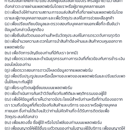
การส่งสินค้าให้แก่ท่าน (เช่น ส่งให้ผู้ขนส่งสินค้าของเราหรือผู้ขาย) ไม่ว่าสินค้า
ดังกล่าวจะขายผ่านแพลตฟอร์มโดยเราหรือผู้ขายบุคคลภายนอก
(จ) เพื่อแจ้งให้ท่านทราบสถานะการขนส่งสินค้าทั้งที่ขายผ่านแพลตฟอร์มโดย
เราและผู้ขายบุคคลภายนอก และเพื่อวัตถุประสงค์ในการช่วยเหลือลูกค้า
(ฉ) เพื่อเปรียบเทียบข้อมูลและตรวจสอบกับบุคคลภายนอกเพื่อที่จะยืนยันว่า
ข้อมูลดังกล่าวนั้นถูกต้อง
(ช) เพื่อยืนยันตัวตนของท่านสำหรับวัตถุประสงค์ในการตรวจจับการทุจริต
(ซ) เพื่ออำนวยความสะดวกในการนำสินค้าต้องห้ามและสินค้าควบคุมออกจาก
แพลตฟอร์ม
(ฌ) เพื่อจัดการบัญชีของท่านที่มีกับเรา (หากมี)
(ญ) เพื่อตรวจสอบและดำเนินธุรกรรมทางการเงินที่เกี่ยวข้องกับการชำระเงิน
ออนไลน์ของท่าน
(ฎ) เพื่อตรวจสอบการดาวน์โหลดข้อมูลจากแพลตฟอร์ม
(ฏ) เพื่อปรับปรุงรูปแบบหรือเนื้อหาของเพจของแพลตฟอร์มและปรับแต่งเพจ
นั้นให้เหมาะกับผู้ใช้
(ฐ) เพื่อระบุตัวตนผู้เยี่ยมชมบนแพลตฟอร์ม
(ฑ) เพื่อดำเนินการค้นคว้าวิจัยเกี่ยวกับสถิติและพฤติกรรมของผู้ใช้
(ฒ) เพื่อให้ข้อมูลที่เราเห็นว่าอาจมีประโยชน์สำหรับท่านหรือที่ท่านร้องขอจาก
เรา รวมถึงข้อมูลที่เกี่ยวข้องกับสินค้าและบริการ ของเราหรือผู้ขายบุคคล
ภายนอก ซึ่งท่านได้แจ้งแล้วว่าท่านไม่คัดค้านที่จะได้รับการติดต่อเพื่อ
วัตถุประสงค์ดังกล่าว
(ณ) เพื่อแสดงชื่อ ชื่อผู้ใช้ หรือโปรไฟล์ของท่านบนแพลตฟอร์ม
(ด) เพื่ออนุญาตให้ผู้ใช้อื่นระบุตัวตนของท่านในฐานะผู้ใช้บริการ เพื่ออนุญาตให้