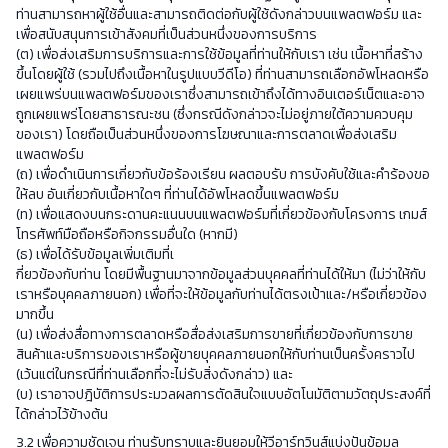
ท่านสามารถหาผู้ใช้อื่นและสามารถติดต่อกับผู้ใช้ดังกล่าวบนแพลตฟอร์ม และ
เพื่อสนับสนุนการเข้าสังคมที่เป็นส่วนหนึ่งของการบริการ
(ต) เพื่อส่งเสริมการบริการและการใช้ข้อมูลที่ท่านให้กับเรา เช่น เนื้อหาที่สร้าง
ขึ้นโดยผู้ใช้ (รวมไปถึงเนื้อหาในรูปแบบวีดีโอ) ที่ท่านสามารถเลือกอัพโหลดหรือ
เผยแพร่บนแพลตฟอร์มของเราซึ่งสามารถเข้าถึงได้ทางอินเตอร์เน็ตและอาจ
ถูกเผยแพร่โดยสาธารณะชน (ซึ่งกรณีดังกล่าวจะไม่อยู่ภายใต้ความควบคุม
ของเรา) โดยถือเป็นส่วนหนึ่งของการโฆษณาและการตลาดเพื่อส่งเสริม
แพลตฟอร์ม
(ถ) เพื่อดำเนินการเกี่ยวกับข้อร้องเรียน ผลตอบรับ การบังคับใช้และคำร้องขอ
ให้ลบ อันเกี่ยวกับเนื้อหาใดๆ ที่ท่านได้อัพโหลดขึ้นแพลตฟอร์ม
(ท) เพื่อแสดงบนกระดานคะแนนบนแพลตฟอร์มที่เกี่ยวข้องกับโครงการ เกมส์
โทรศัพท์มือถือหรือกิจกรรมอื่นใด (หากมี)
(ธ) เพื่อได้รับข้อมูลเพิ่มเติมที่เ
กี่ยวข้องกับท่าน โดยมีพื้นฐานมาจากข้อมูลส่วนบุคคลที่ท่านได้ให้มา (ไม่ว่าให้กับ
เราหรือบุคคลภายนอก) เพื่อที่จะให้ข้อมูลกับท่านได้ตรงเป้าและ/หรือเกี่ยวข้อง
มากขึ้น
(น) เพื่อส่งสื่อทางการตลาดหรือสื่อส่งเสริมการขายที่เกี่ยวข้องกับการขาย
สินค้าและบริการของเราหรือผู้ขายบุคคลภายนอกให้กับท่านเป็นครั้งคราวไป
(เว้นแต่ในกรณีที่ท่านเลือกที่จะไม่รับสิ่งดังกล่าว) และ
(บ) เราอาจปฎิบัติการประมวลผลการตัดสินใจแบบอัตโนมัติตามวัตถุประสงค์ที่
ได้กล่าวไว้ข้างต้น
3.2 เพื่อความชัดเจน ท่านรับทราบและยินยอมให้วีอาร์ทวินส์แบ่งปันข้อมูล