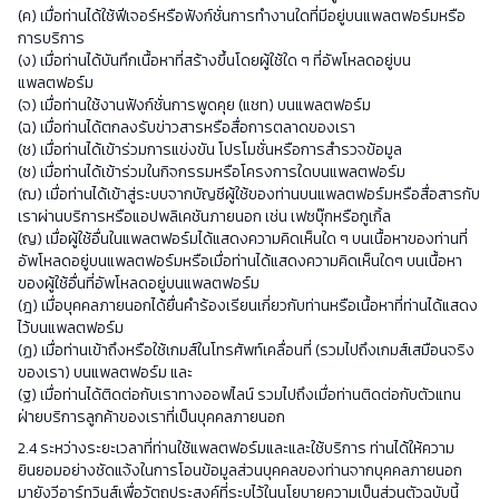
(ค) เมื่อท่านได้ใช้ฟีเจอร์หรือฟังก์ชั่นการทำงานใดที่มีอยู่บนแพลตฟอร์มหรือ
การบริการ
(ง) เมื่อท่านได้บันทึกเนื้อหาที่สร้างขึ้นโดยผู้ใช้ใด ๆ ที่อัพโหลดอยู่บน
แพลตฟอร์ม
(จ) เมื่อท่านใช้งานฟังก์ชั่นการพูดคุย (แชท) บนแพลตฟอร์ม
(ฉ) เมื่อท่านได้ตกลงรับข่าวสารหรือสื่อการตลาดของเรา
(ช) เมื่อท่านได้เข้าร่วมการแข่งขัน โปรโมชั่นหรือการสำรวจข้อมูล
(ซ) เมื่อท่านได้เข้าร่วมในกิจกรรมหรือโครงการใดบนแพลตฟอร์ม
(ฌ) เมื่อท่านได้เข้าสู่ระบบจากบัญชีผู้ใช้ของท่านบนแพลตฟอร์มหรือสื่อสารกับ
เราผ่านบริการหรือแอปพลิเคชันภายนอก เช่น เฟซบุ๊กหรือกูเกิ้ล
(ญ) เมื่อผู้ใช้อื่นในแพลตฟอร์มได้แสดงความคิดเห็นใด ๆ บนเนื้อหาของท่านที่
อัพโหลดอยู่บนแพลตฟอร์มหรือเมื่อท่านได้แสดงความคิดเห็นใดๆ บนเนื้อหา
ของผู้ใช้อื่นที่อัพโหลดอยู่บนแพลตฟอร์ม
(ฎ) เมื่อบุคคลภายนอกได้ยื่นคำร้องเรียนเกี่ยวกับท่านหรือเนื้อหาที่ท่านได้แสดง
ไว้บนแพลตฟอร์ม
(ฏ) เมื่อท่านเข้าถึงหรือใช้เกมส์ในโทรศัพท์เคลื่อนที่ (รวมไปถึงเกมส์เสมือนจริง
ของเรา) บนแพลตฟอร์ม และ
(ฐ) เมื่อท่านได้ติดต่อกับเราทางออฟไลน์ รวมไปถึงเมื่อท่านติดต่อกับตัวแทน
ฝ่ายบริการลูกค้าของเราที่เป็นบุคคลภายนอก
2.4 ระหว่างระยะเวลาที่ท่านใช้แพลตฟอร์มและและใช้บริการ ท่านได้ให้ความ
ยินยอมอย่างชัดแจ้งในการโอนข้อมูลส่วนบุคคลของท่านจากบุคคลภายนอก
มายังวีอาร์ทวินส์เพื่อวัตถุประสงค์ที่ระบุไว้ในนโยบายความเป็นส่วนตัวฉบับนี้