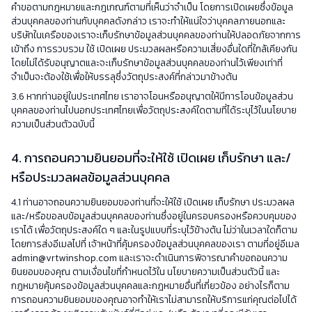
คำขอตามกฎหมายและกฎเกณฑ์ตามที่เห็นว่าจำเป็น โดยการเปิดเผยซึ่งข้อมูล
ส่วนบุคคลของท่านกับบุคคลดังกล่าว เราจะทำให้แน่ใจว่าบุคคลภายนอกและ
บริษัทในเครือของเราจะเก็บรักษาข้อมูลส่วนบุคคลของท่านให้ปลอดภัยจากการ
เข้าถึง การรวบรวม ใช้ เปิดเผย ประมวลผลหรือความเสี่ยงอื่นใดที่ใกล้เคียงกัน
โดยไม่ได้รับอนุญาตและจะเก็บรักษาข้อมูลส่วนบุคคลของท่านไว้เพียงเท่าที่
จำเป็นจะต้องใช้เพื่อให้บรรลุซึ่งวัตถุประสงค์ที่กล่าวมาข้างต้น
3.6 หากท่านอยู่ในประเทศไทย เราอาจโอนหรืออนุญาตให้มีการโอนข้อมูลส่วน
บุคคลของท่านไปนอกประเทศไทยเพื่อวัตถุประสงค์ใดตามที่ได้ระบุไว้ในนโยบาย
ความเป็นส่วนตัวฉบับนี้
4. การถอนความยินยอมที่จะให้ใช้ เปิดเผย เก็บรักษา และ/
หรือประมวลผลข้อมูลส่วนบุคคล
4.1 ท่านอาจถอนความยินยอมของท่านที่จะให้ใช้ เปิดเผย เก็บรักษา ประมวลผล
และ/หรือขอลบข้อมูลส่วนบุคคลของท่านซึ่งอยู่ในครอบครองหรือควบคุมของ
เราได้ เพื่อวัตถุประสงค์ใด ๆ และในรูปแบบที่ระบุไว้ข้างต้น ไม่ว่าในเวลาใดก็ตาม
โดยการส่งอีเมลไปที่ เจ้าหน้าที่คุ้มครองข้อมูลส่วนบุคคลของเรา ตามที่อยู่อีเมล
admin@vrtwinshop.com
และเราจะดำเนินการพิจารณาคำขอถอนความ
ยินยอมของคุณ ตามเงื่อนไขที่กำหนดไว้ใน นโยบายความเป็นส่วนตัวนี้ และ
กฎหมายคุ้มครองข้อมูลส่วนบุคคลและกฎหมายอื่นที่เกี่ยวข้อง อย่างไรก็ตาม
การถอนความยินยอมของคุณอาจทำให้เราไม่สามารถให้บริการแก่คุณต่อไปได้