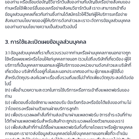
ของท่าน หรือเชื่อมต่อบัญชีวีอาร์ทวินส์ของท่านกับบัญชีเครือข่ายสังคมของ
ท่านหรือใช้ฟีเจอร์อื่นของเครือข่ายสังคมวีอาร์ทวินส์ เราจะสามารถเข้าถึง
ข้อมูลส่วนบุคคลเกี่ยวกับท่านซึ่งท่านได้สมัครใจให้ไว้แก่ผู้ให้บริการเครือข่าย
สังคมตามนโยบายของผู้ให้บริการดังกล่าวและเราจะจัดการข้อมูลส่วนบุคคล
ของท่านตามนโยบายความเป็นส่วนตัวฉบับนี้
3. การใช้และเปิดเผยข้อมูลส่วนบุคคล
3.1 ข้อมูลส่วนบุคคลที่เราเก็บรวบรวมจากท่านหรือผ่านบุคคลภายนอกอาจถูก
ใช้หรือเผยแพร่หรือโอนให้แก่บุคคลภายนอก (รวมไปถึงบริษัทที่เกี่ยวข้อง ผู้ให้
บริการที่เป็นบุคคลภายนอกและผู้ให้บริการของหน่วยงานดังกล่าวและบริษัทที่
เกี่ยวข้อง บริษัทที่ตั้งอยู่ทั้งในและนอกประเทศของท่าน ผู้ขายและผู้ใช้อื่น)
สำหรับวัตถุประสงค์เฉพาะเรื่องซึ่งรวมถึงแต่ไม่จำกัดเพียงวัตถุประสงค์ดังต่อ
ไปนี้
(ก) เพื่ออำนวยความสะดวกในการใช้บริการหรือการเข้าถึงแพลตฟอร์มของ
ท่าน
(ข) เพื่อตอบซึ่งข้อซักถาม ผลตอบรับ ข้อเรียกร้องหรือข้อโต้แย้งของท่าน ไม่
ว่าโดยตรงหรือผ่านตัวแทนฝ่ายบริการลูกค้า
(ค) เพื่อประมวลผลคำสั่งที่ท่านส่งเข้ามาผ่านแพลตฟอร์ม (การชำระเงินที่ท่าน
ได้ทำผ่านแพลตฟอร์มสำหรับสินค้าจะถูกประมวลผลโดยตัวแทนของเรา)
(ง) เพื่อส่งสินค้าที่ท่านได้ซื้อผ่านแพลตฟอร์มทั้งที่ขายโดยเราหรือผู้ขายบุคคล
ภายนอก เราอาจส่งข้อมูลส่วนบุคคลต่อไปยังบุคคลภายนอกเพื่อที่จะดำเนิน