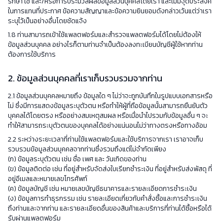
รักษา ใช้ และ/หรือการประมวลผลข้อมูลส่วนบุคคลโดยเรา และไม่มีจุดประสงค์
ในการแทนที่ประกาศ ข้อความสัญญาและข้อความยินยอมดังกล่าวเว้นแต่ว่าเรา
ระบุไว้เป็นอย่างอื่นโดยชัดแจ้ง
1.8 ท่านสามารถเข้าใช้แพลตฟอร์มและสำรวจแพลตฟอร์มได้โดยไม่ต้องให้
ข้อมูลส่วนบุคคล อย่างไรก็ตามท่านจำเป็นต้องลงทะเบียนบัญชีผู้ใช้หากท่าน
ต้องการใช้บริการ
2. ข้อมูลส่วนบุคคลที่เราเก็บรวบรวมจากท่าน
2.1 ข้อมูลส่วนบุคคลหมายถึง ข้อมูลใด ๆ ไม่ว่าจะถูกบันทึกในรูปแบบเอกสารหรือ
ไม่ ซึ่งมีการแสดงข้อมูลระบุตัวตน หรือทำให้ผู้ที่ถือข้อมูลนั้นสามารถยืนยันตัว
บุคคลได้โดยตรง หรืออย่างสมเหตุสมผล หรือเมื่อนำไปรวมกับข้อมูลอื่น ๆ จะ
ทำให้สามารถระบุตัวตนของบุคคลได้อย่างแน่นอนไม่ว่าทางตรงหรือทางอ้อม
2.2 ระหว่างระยะเวลาที่ท่านใช้แพลตฟอร์มและใช้บริการจากเรา เราอาจเก็บ
รวบรวมข้อมูลส่วนบุคคลจากท่านซึ่งรวมถึงแต่ไม่จำกัดเพียง
(ก) ข้อมูลระบุตัวตน เช่น ชื่อ เพศ และ วันเกิดของท่าน
(ข) ข้อมูลติดต่อ เช่น ที่อยู่สำหรับจัดส่งใบเรียกชำระเงิน ที่อยู่สำหรับส่งพัสดุ ที่
อยู่อีเมลและหมายเลขโทรศัพท์
(ค) ข้อมูลบัญชี เช่น หมายเลขบัญชีธนาคารและรายละเอียดการชำระเงิน
(ง) ข้อมูลการทำธุรกรรม เช่น รายละเอียดเกี่ยวกับคำสั่งซื้อและการชำระเงิน
ถึงท่านและจากท่าน และรายละเอียดอื่นของสินค้าและบริการที่ท่านได้ซื้อหรือได้
รับผ่านแพลตฟอร์ม