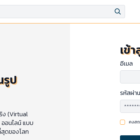
เข้า
อีเมล
นรูป
รหัสผ่า
ิง (Virtual
ง ออนไลน์ แบบ
คงสถา
ี่สุดของโลก