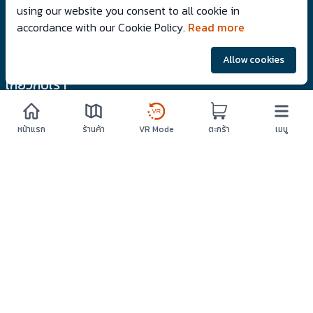
using our website you consent to all cookie in
Follow us: @vrtwins
accordance with our Cookie Policy.
Read more
Allow cookies
เกี่ยวกับเรา
VRTwinS
หน้าแรก
ร้านค้า
VR Mode
ตะกร้า
เมนู
ร่วมขายกับเรา
เงื่อนไขและข้อตกลง
นโยบายความเป็นส่วนตัว
ความช่วยเหลือ
วิธีการเดินช็อปปิ้งในรูปแบบ 360 องศา
วิธีการสั่งซื้อสินค้า
นโยบายการยกเลิกและการคืนเงิน
นโยบายการจัดส่งสินค้า