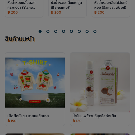
หัวน้ำหอมกลิ่นดอก
หัวน้ำหอมกลิ่นมะกรูด
หัวน้ำหอมกลิ่นไม้จันทร์
เ
กระดังงา (Ylang
(Bergamot)
หอม (Sandal Wood)
Ylang)
฿ 200
฿ 200
฿ 200
สินค้าแนะนำ
เสื้อยืดมีแขน ลายมะเขือเทศ
น้ำมันมะพร้าวบริสุทธิ์สกัดเย็น
฿ 150
฿ 120