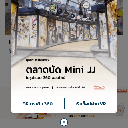
HUGME.OFFICIAL
เสื้อผ้า
1
ดูทั้งหมด
วิธีการเดิน 360
เริ่มช็อปผ่าน VR