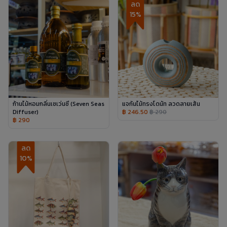
ลด
15%
ก้านไม้หอมกลิ่นเซเว่นซี​ (Seven Seas
แจกันไม้ทรงโดนัท ลวดลายเส้น
Diffuser)
฿ 246.50
฿ 290
฿ 290
ลด
10%