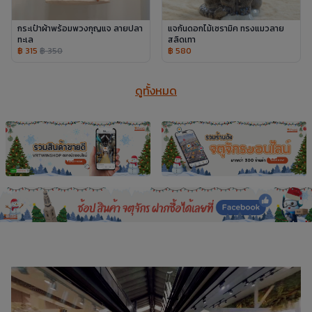
กระเป๋าผ้าพร้อมพวงกุญแจ ลายปลา
แจกันดอกไม้เซรามิค ทรงแมวลาย
ทะเล
สลิดเทา
฿ 315
฿ 350
฿ 580
ดูทั้งหมด