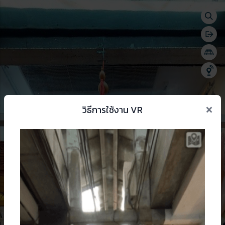
Togg
se menu
Bac
Togg
Shar
×
วิธีการใช้งาน VR
 change language