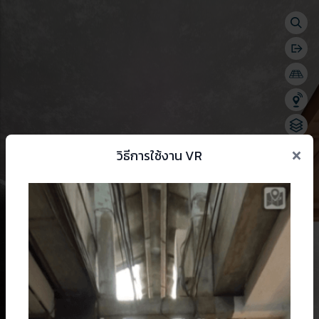
Togg
se menu
Bac
Togg
Shar
Chan
×
วิธีการใช้งาน VR
 change language