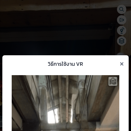
Togg
se menu
Bac
Shar
Chan
×
วิธีการใช้งาน VR
 change language