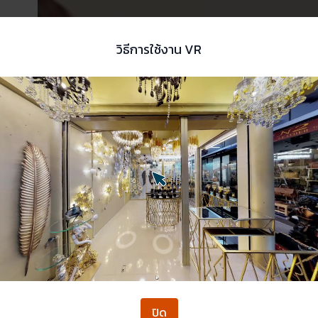
79 ชิ้น
วิธีการใช้งาน VR
ปิด