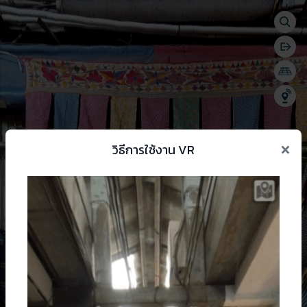
Togg
se menu
Bac
Togg
Shar
×
วิธีการใช้งาน VR
 change language