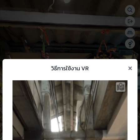
Togg
se menu
Bac
Togg
Shar
×
วิธีการใช้งาน VR
 change language