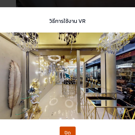
10 ชิ้น
วิธีการใช้งาน VR
ปิด